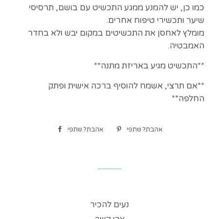
כמו כן, יש להמנע ממגע התכשיט עם בושם, תרסיסי
שיער ותכשירי טיפוח אחרים.
מומלץ לאחסן את התכשיטים במקום יבש ולא בחדר
האמבטיה.
**התכשיט מגיע באריזת מתנה**
**אם תרצי, אשמח להוסיף ברכה אישית ופתק
החלפה**
נעצי
אהבת? שתפי
שתפי
אהבת? שתפי
בפינטרסט
דרך
פייסבוק
נעים להכיר