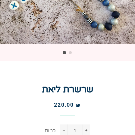
שרשרת ליאת
מחיר
מחיר
220.00 ₪
רגיל
מבצע
כמות